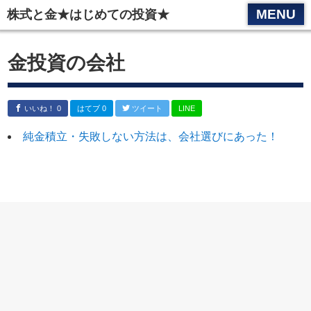
スマホメニュータイトル２
MENU
株式と金★はじめての投資★
プライバシーポリシー
金投資の会社
運営者情報
問い合わせ
いいね！ 0
はてブ 0
ツイート
LINE
サイトＴＯＰ
純金積立・失敗しない方法は、会社選びにあった！
運営者プロフィール